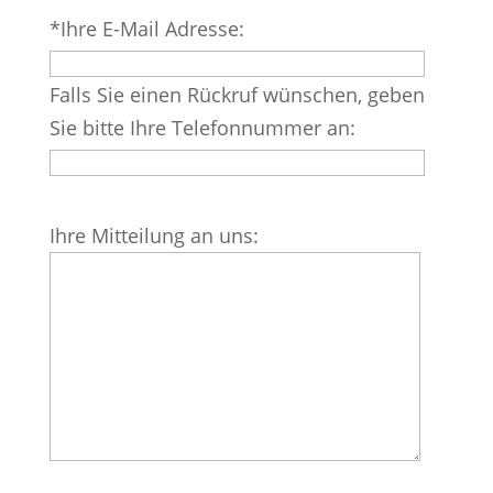
Bitte
*Ihre E-Mail Adresse:
lasse
dieses
Falls Sie einen Rückruf wünschen, geben
Feld
Sie bitte Ihre Telefonnummer an:
leer.
Bitte
Ihre Mitteilung an uns:
lasse
dieses
Feld
leer.