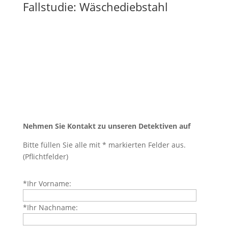
Fallstudie: Wäschediebstahl
Nehmen Sie Kontakt zu unseren Detektiven auf
Bitte füllen Sie alle mit * markierten Felder aus.
(Pflichtfelder)
Bitte
*Ihr Vorname:
lasse
dieses
*Ihr Nachname:
Feld
leer.