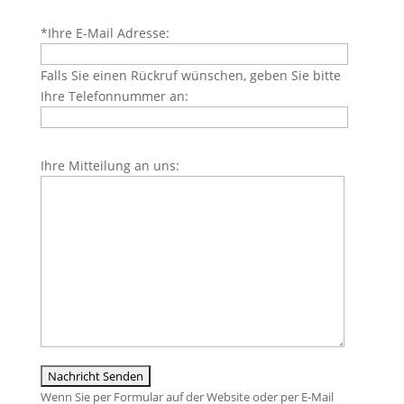
Bitte
*Ihre E-Mail Adresse:
lasse
dieses
Falls Sie einen Rückruf wünschen, geben Sie bitte
Feld
Ihre Telefonnummer an:
leer.
Bitte
Ihre Mitteilung an uns:
lasse
dieses
Feld
leer.
Wenn Sie per Formular auf der Website oder per E-Mail