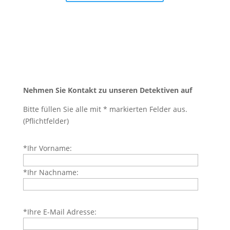
Nehmen Sie Kontakt zu unseren Detektiven auf
Bitte füllen Sie alle mit * markierten Felder aus.
(Pflichtfelder)
Bitte
*Ihr Vorname:
lasse
dieses
*Ihr Nachname:
Feld
leer.
Bitte
*Ihre E-Mail Adresse:
lasse
dieses