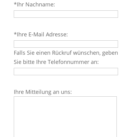
*Ihr Nachname:
Feld
leer.
Bitte
*Ihre E-Mail Adresse:
lasse
dieses
Falls Sie einen Rückruf wünschen, geben
Feld
Sie bitte Ihre Telefonnummer an:
leer.
Bitte
Ihre Mitteilung an uns:
lasse
dieses
Feld
leer.