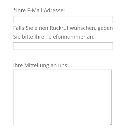
Bitte
*Ihre E-Mail Adresse:
lasse
dieses
Falls Sie einen Rückruf wünschen, geben
Feld
Sie bitte Ihre Telefonnummer an:
leer.
Bitte
Ihre Mitteilung an uns:
lasse
dieses
Feld
leer.