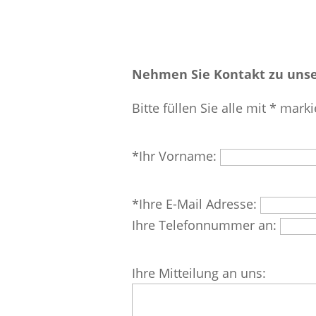
Nehmen Sie Kontakt zu unse
Bitte füllen Sie alle mit * marki
Bitte
*Ihr Vorname:
lasse
dieses
Bitte
*Ihre E-Mail Adresse:
Feld
lasse
Ihre Telefonnummer an:
leer.
dieses
Feld
Bitte
Ihre Mitteilung an uns:
leer.
lasse
dieses