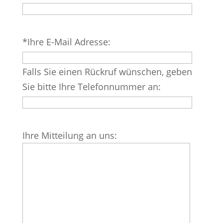
leer.
Bitte
*Ihre E-Mail Adresse:
lasse
dieses
Falls Sie einen Rückruf wünschen, geben
Feld
Sie bitte Ihre Telefonnummer an:
leer.
Bitte
Ihre Mitteilung an uns:
lasse
dieses
Feld
leer.