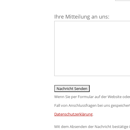
dieses
Feld
Bitte
Ihre Mitteilung an uns:
leer.
lasse
dieses
Feld
leer.
Wenn Sie per Formular auf der Website ode
Fall von Anschlussfragen bei uns gespeichert
Datenschutzerklärung
.
Mit dem Absenden der Nachricht bestätige 