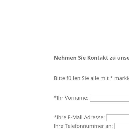
Nehmen Sie Kontakt zu unse
Bitte füllen Sie alle mit * marki
Bitte
*Ihr Vorname:
lasse
dieses
Bitte
*Ihre E-Mail Adresse:
Feld
lasse
Ihre Telefonnummer an:
leer.