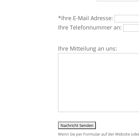
lasse
dieses
Bitte
*Ihre E-Mail Adresse:
Feld
lasse
Ihre Telefonnummer an:
leer.
dieses
Feld
Bitte
Ihre Mitteilung an uns:
leer.
lasse
dieses
Feld
leer.
Wenn Sie per Formular auf der Website ode