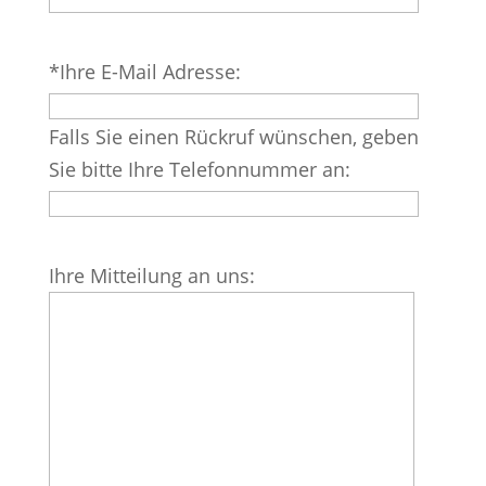
leer.
Bitte
*Ihre E-Mail Adresse:
lasse
dieses
Falls Sie einen Rückruf wünschen, geben
Feld
Sie bitte Ihre Telefonnummer an:
leer.
Bitte
Ihre Mitteilung an uns:
lasse
dieses
Feld
leer.