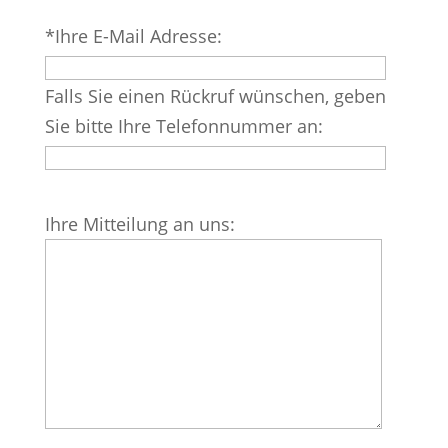
Bitte
*Ihre E-Mail Adresse:
lasse
dieses
Falls Sie einen Rückruf wünschen, geben
Feld
Sie bitte Ihre Telefonnummer an:
leer.
Bitte
Ihre Mitteilung an uns:
lasse
dieses
Feld
leer.