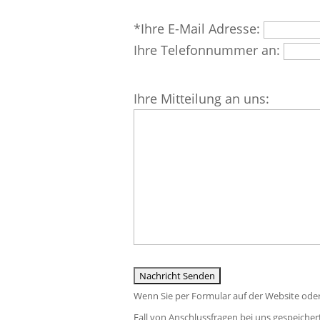
dieses
Bitte
*Ihre E-Mail Adresse:
Feld
lasse
Ihre Telefonnummer an:
leer.
dieses
Feld
Bitte
Ihre Mitteilung an uns:
leer.
lasse
dieses
Feld
leer.
Wenn Sie per Formular auf der Website ode
Fall von Anschlussfragen bei uns gespeichert