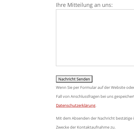
Ihre Mitteilung an uns:
leer.
lasse
dieses
Feld
leer.
Wenn Sie per Formular auf der Website ode
Fall von Anschlussfragen bei uns gespeichert
Datenschutzerklärung
.
Mit dem Absenden der Nachricht bestätige 
Zwecke der Kontaktaufnahme zu.