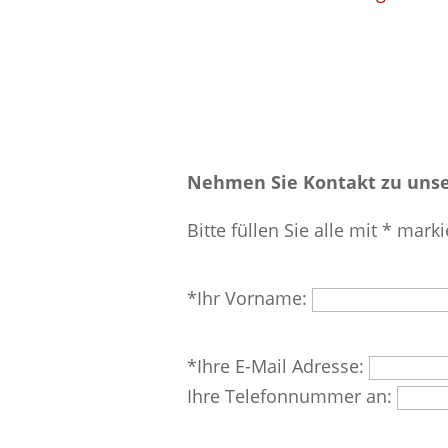
Nehmen Sie Kontakt zu unse
Bitte füllen Sie alle mit * marki
Bitte
*Ihr Vorname:
lasse
dieses
Bitte
*Ihre E-Mail Adresse:
Feld
lasse
Ihre Telefonnummer an:
leer.
dieses
Feld
Bitte