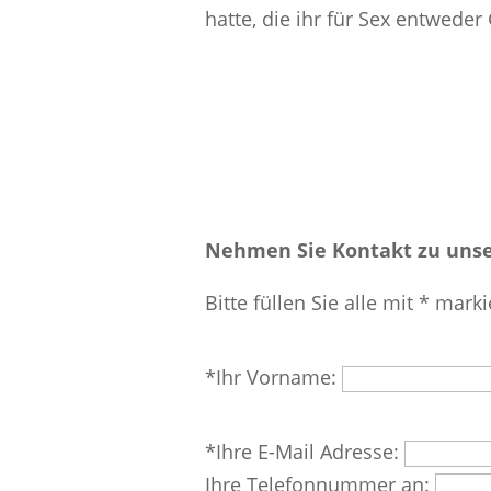
hatte, die ihr für Sex entweder
Nehmen Sie Kontakt zu unse
Bitte füllen Sie alle mit * marki
Bitte
*Ihr Vorname:
lasse
dieses
Bitte
*Ihre E-Mail Adresse:
Feld
lasse
Ihre Telefonnummer an:
leer.