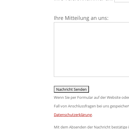
dieses
Feld
Bitte
Ihre Mitteilung an uns:
leer.
lasse
dieses
Feld
leer.
Wenn Sie per Formular auf der Website ode
Fall von Anschlussfragen bei uns gespeichert
Datenschutzerklärung
.
Mit dem Absenden der Nachricht bestätige 