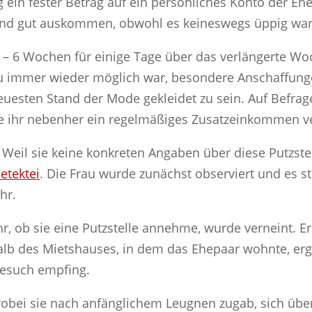
 ein fester Betrag auf ein persönliches Konto der Eh
 und gut auskommen, obwohl es keineswegs üppig war
 4 – 6 Wochen für einige Tage über das verlängerte 
au immer wieder möglich war, besondere Anschaffun
esten Stand der Mode gekleidet zu sein. Auf Befragen
die ihr nebenher ein regelmäßiges Zusatzeinkommen v
eil sie keine konkreten Angaben über diese Putzstel
etektei
. Die Frau wurde zunächst observiert und es ste
hr.
ihr, ob sie eine Putzstelle annehme, wurde verneint.
alb des Mietshauses, in dem das Ehepaar wohnte, erg
esuch empfing.
 wobei sie nach anfänglichem Leugnen zugab, sich üb