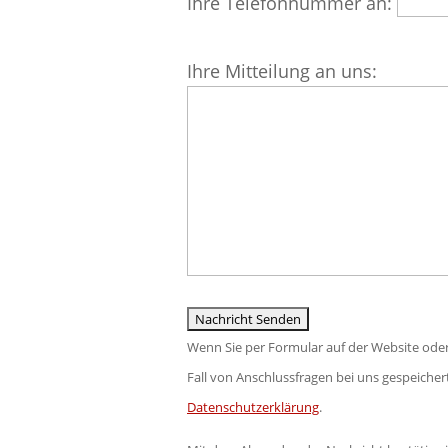
Ihre Telefonnummer an:
leer.
dieses
Feld
Bitte
Ihre Mitteilung an uns:
leer.
lasse
dieses
Feld
leer.
Wenn Sie per Formular auf der Website ode
Fall von Anschlussfragen bei uns gespeichert
Datenschutzerklärung
.