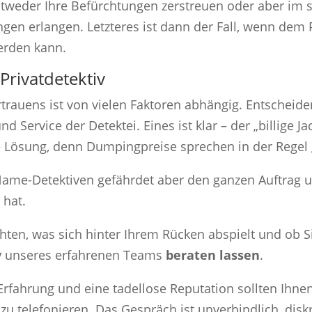
ntweder Ihre Befürchtungen zerstreuen oder aber im 
ngen erlangen. Letzteres ist dann der Fall, wenn dem 
rden kann.
rivatdetektiv
rtrauens ist von vielen Faktoren abhängig. Entscheid
nd Service der Detektei. Eines ist klar – der „billige J
e Lösung, denn Dumpingpreise sprechen in der Regel g
-Name-Detektiven gefährdet aber den ganzen Auftrag 
 hat.
hten, was sich hinter Ihrem Rücken abspielt und ob S
v
unseres erfahrenen Teams
beraten lassen
.
 Erfahrung und eine tadellose Reputation sollten Ih
 zu telefonieren. Das Gespräch ist unverbindlich, dis