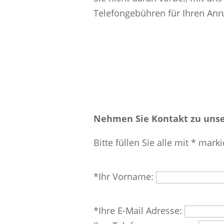
Telefongebühren für Ihren An
Nehmen Sie Kontakt zu unse
Bitte füllen Sie alle mit * marki
Bitte
*Ihr Vorname:
lasse
dieses
Bitte
*Ihre E-Mail Adresse:
Feld
lasse