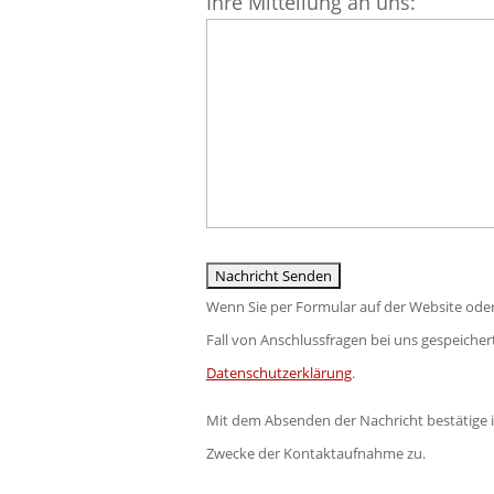
Ihre Mitteilung an uns:
leer.
lasse
dieses
Feld
leer.
Wenn Sie per Formular auf der Website ode
Fall von Anschlussfragen bei uns gespeichert
Datenschutzerklärung
.
Mit dem Absenden der Nachricht bestätige 
Zwecke der Kontaktaufnahme zu.