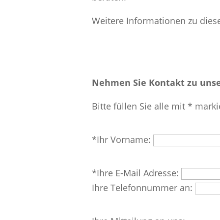
Weitere Informationen zu dies
Nehmen Sie Kontakt zu unse
Bitte füllen Sie alle mit * marki
Bitte
*Ihr Vorname:
lasse
dieses
Bitte
*Ihre E-Mail Adresse:
Feld
lasse
Ihre Telefonnummer an:
leer.
dieses
Feld
Bitte